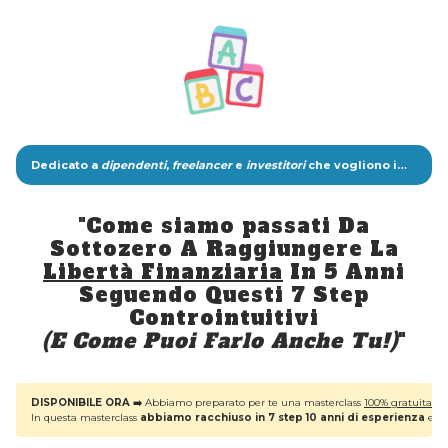
Dedicato a
dipendenti
,
freelancer
e
investitori
che vogliono imparare a vivere di investimenti:
"Come siamo passati Da
Sottozero A Raggiungere La
Libertà Finanziaria
In 5 Anni
Seguendo Questi 7 Step
Controintuitivi
(E Come Puoi Farlo Anche Tu!)
"
DISPONIBILE ORA ➡️
Abbiamo preparato per te una masterclass
100% gratuita
dal
In questa masterclass
abbiamo racchiuso in 7 step 10 anni di esperienza
e ce